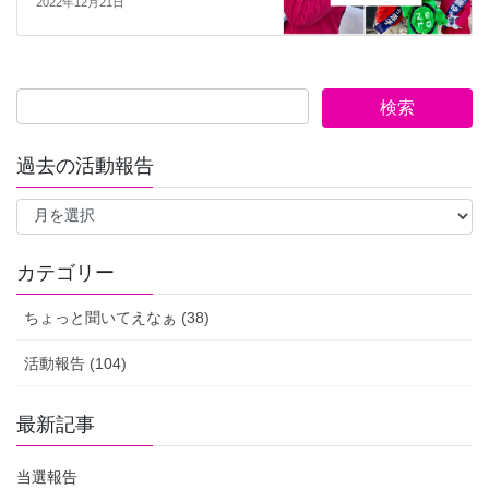
2022年12月21日
過去の活動報告
過
去
の
活
カテゴリー
動
報
ちょっと聞いてえなぁ (38)
告
活動報告 (104)
最新記事
当選報告