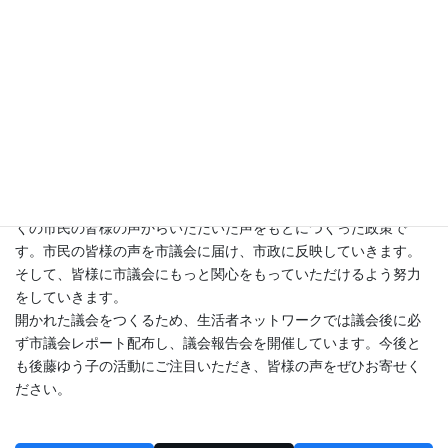
とを経験しました。まさに政治と生活は密接に関係しているので
す。
2022年市議会議員選挙で、生活者ネットワークは「ひとりにしな
い！子育て・介護」「政治をもっと、身近なものに」をテーマに
政策を訴えました。コロナ禍の今こそ、子育てや介護をする人た
ちが孤立しないしくみ、制度が必要です。誰もが安心して住み続
けることができるまちづくりを、これからも丁寧に、誠実に手掛
けてまいります。
生活者ネットワークの政策は、地域を歩き、調査活動を行い、多
くの市民の皆様の声からいただいた声をもとにつくった政策で
す。市民の皆様の声を市議会に届け、市政に反映していきます。
そして、皆様に市議会にもっと関心をもっていただけるよう努力
をしていきます。
開かれた議会をつくるため、生活者ネットワークでは議会後に必
ず市議会レポート配布し、議会報告会を開催しています。今後と
も後藤ゆう子の活動にご注目いただき、皆様の声をぜひお寄せく
ださい。