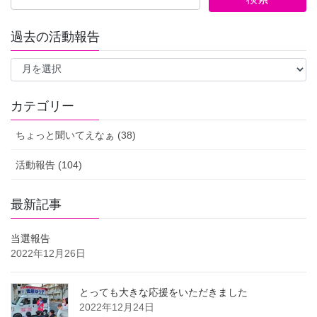
過去の活動報告
過
去
の
活
カテゴリー
動
報
ちょっと聞いてえなぁ (38)
告
活動報告 (104)
最新記事
当選報告
2022年12月26日
とっても大きな応援をいただきました
2022年12月24日