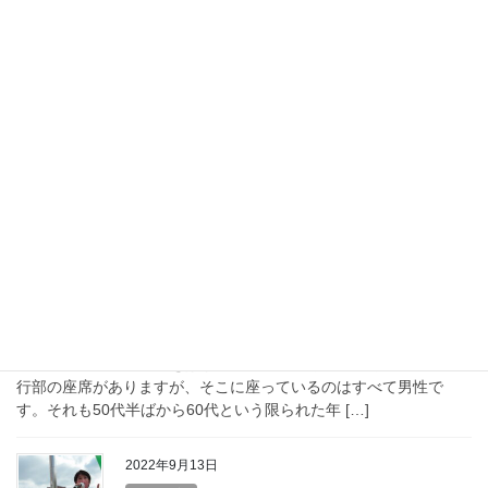
2022年10月15日
ちょっと聞いてえなぁ
分かってくれますよね、この気持ち
試験前に、急に部屋を片付けだしたり、試験当日までの詳細なス
ケジュール表を作ったりして肝心の勉強にとりかからへん、って
ことありませんでした？この歳になってもいまだその悪い癖が治
らへん私。議会中に無性に小説が読みたくなるねん […]
2022年10月12日
活動報告
多様性とか、男女平等参画とかいうけれど
西東京市議会の傍聴されたことはありますか？ 傍聴席や議員席の
正面に、市長、副市長をはじめ各部長、教育長や教育部長等の執
行部の座席がありますが、そこに座っているのはすべて男性で
す。それも50代半ばから60代という限られた年 […]
2022年9月13日