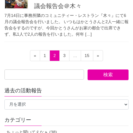
議会報告会＠木々
7月14日に事務所隣のコミュニティー・レストラン『木々』にて6
月の議会報告会を行いました。 いつもはかとうさんと2人一緒に報
告会をするのですが、今回かとうさんがお家の都合で出席でき
ず、私1人で2人の報告を行いました。何年 […]
投
ペ
ペ
ペ
ペ
«
1
2
3
…
15
»
稿
ー
ー
ー
ー
ジ
ジ
ジ
ジ
の
ペ
ー
過去の活動報告
ジ
過
送
去
の
り
活
カテゴリー
動
報
ちょっと聞いてえなぁ (38)